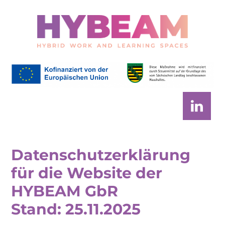
Skip
Skip
to
to
main
footer
content
HYBEAM
Project
Datenschutzerklärung
für die Website der
HYBEAM GbR
Stand: 25.11.2025