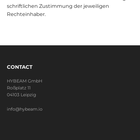
schriftlichen Zustimmung der jeweiligen
Rechteinhaber.
Footer
CONTACT
HYBEAM GmbH
Roßplatz 11
04103 Leipzig
info@hybeam.io