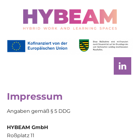
Skip
Skip
to
to
main
footer
content
HYBEAM
Project
Impressum
Angaben gemäß § 5 DDG
HYBEAM GmbH
Roßplatz 11